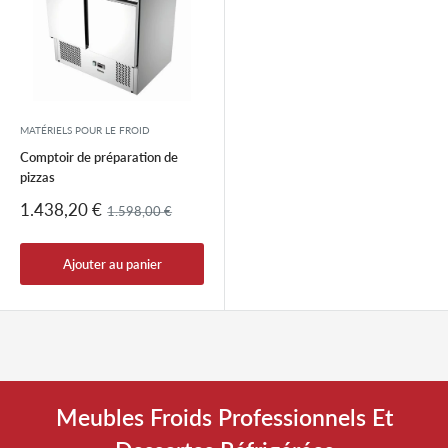
MATÉRIELS POUR LE FROID
Comptoir de préparation de
pizzas
Prix
1.438,20 €
Prix
1.598,00 €
réduit
normal
Ajouter au panier
Meubles Froids Professionnels Et