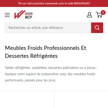
Passer
5% sur votre première commande avec le code BIENVENUE5
au
0
Vivier
contenu
MCP
Meubles Froids Professionnels Et
Dessertes Réfrigérées
Tables réfrigérées, saladettes, dessertes pâtissières ou à pizzas :
équipez votre espace de préparation avec des meubles froids
performants, pensés pour les pros.