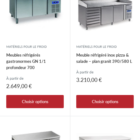
MATÉRIELS POUR LE FROID
MATÉRIELS POUR LE FROID
Meubles réfrigérés
Meuble réfrigéré inox pizza &
gastronormes GN 1/1
salade – plan granit 390/580 L
profondeur 700
À partir de
À partir de
Prix
3.210,00 €
réduit
Prix
2.649,00 €
réduit
Choisir options
Choisir options